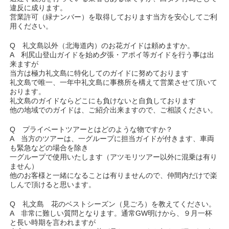
違反に成ります。
営業許可（緑ナンバー）を取得しております当方を安心してご利
用ください。
Q 礼文島以外（北海道内）のお花ガイドは頼めますか。
A 利尻山登山ガイドを始め夕張・アポイ等ガイドを行う事は出
来ますが
当方は極力礼文島に特化してのガイドに努めております
礼文島で唯一、一年中礼文島に事務所を構えて営業させて頂いて
おります。
礼文島のガイドならどこにも負けないと自負しております
他の地域でのガイドは、ご紹介出来ますので、ご相談ください。
Q プライベートツアーとはどのような物ですか？
A 当方のツアーは、一グループに担当ガイドが付きます、車両
も緊急などの場合を除き
一グループで使用いたします（アツモリツアー以外に混乗は有り
ません）
他のお客様と一緒になることは有りませんので、仲間内だけで楽
しんで頂けると思います。
Q 礼文島 花のベストシーズン（見ごろ）を教えてください。
A 非常に難しい質問となります。通常GW明けから、９月一杯
と長い時期を言われますが