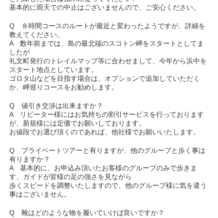
基本的に雨天での中止はございませんので、ご安心ください。
Q ８時間コースのルートが最近と変わったようですが、詳細を
教えてください。
A 数年前までは、島の最北端のスコトン岬をスタートとしてま
したが
礼文町発行のトレイルマップ等に合わせまして、今年から浜中を
スタート地点としています。
ゴロタ山などを目指す場合は、オプションで追加していただく
か、岬巡りコースをお勧めします。
Q 値引き交渉は出来ますか？
A リピーター様にはお気持ちの割引サービスを行っております
が、新規様には定価でお願いしております。
お値段でお選び頂くのであれば、他社様でお願いいたします。
Q プライベートツアーと有りますが、他のグループと歩く事は
有りますか？
A 基本的に、お申込み頂いたお客様のグループのみで歩きま
す、ガイドが皆様の足の強さを見ながら
歩くスピードを調整いたしますので、他のグループ様に気を遣う
事はございません。
Q 靴はどのような物を履いていけば良いですか？