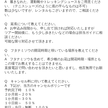
A 履きなれた、運動靴やトレッキングシュースをご用意くださ
い、（テニスシューズのように底の平らなものは不可）
数は少ないですが、レンタルもございますので、ご相談くださ
い。
Q 延長について教えてください。
A お申込み段階から、申し出て頂ければ対応いたしますが
ツアー開始後に、もう少し歩きたいなどの場合は担当ガイドに相
談ください
可能な限り対応させて頂きます。
Q フタナミソウの開花時期と咲いている場所を教えてくださ
い。
A フタナミソウを含めて、希少種のお花は開花時期・場所とも
この場でお教えすることはできません
直接電話で問い合わせを頂きたいと思いますし、他言無用でお願
いいたします。
Q キャンセル料に付いて教えてください。
A 下記が、当方のキャンセルポリシーです
予約完了時 １０％
２か月前～２０％
１か月前～３０％
１０日前～ ５０％
前日・当日・無断 １００％