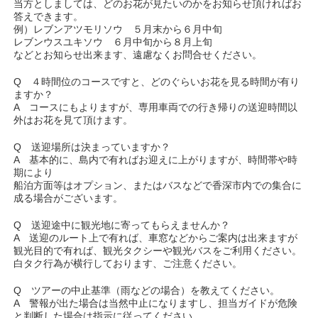
当方としましては、どのお花が見たいのかをお知らせ頂ければお
答えできます。
例）レブンアツモリソウ ５月末から６月中旬
レブンウスユキソウ ６月中旬から８月上旬
などとお知らせ出来ます、遠慮なくお問合せください。
Q ４時間位のコースですと、どのぐらいお花を見る時間が有り
ますか？
A コースにもよりますが、専用車両での行き帰りの送迎時間以
外はお花を見て頂けます。
Q 送迎場所は決まっていますか？
A 基本的に、島内で有ればお迎えに上がりますが、時間帯や時
期により
船泊方面等はオプション、またはバスなどで香深市内での集合に
成る場合がございます。
Q 送迎途中に観光地に寄ってもらえませんか？
A 送迎のルート上で有れば、車窓などからご案内は出来ますが
観光目的で有れば、観光タクシーや観光バスをご利用ください。
白タク行為が横行しております、ご注意ください。
Q ツアーの中止基準（雨などの場合）を教えてください。
A 警報が出た場合は当然中止になりますし、担当ガイドが危険
と判断した場合は指示に従ってください、